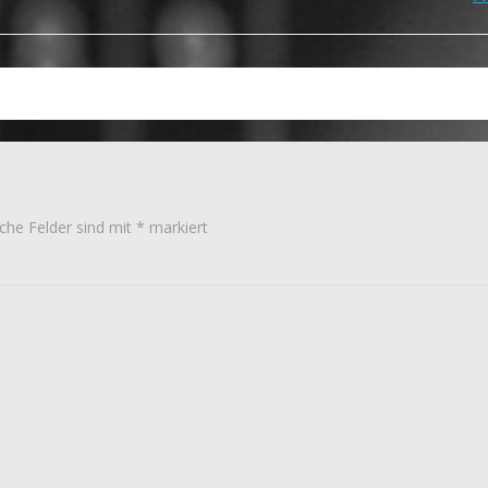
Beitragsnavigation
iche Felder sind mit
*
markiert