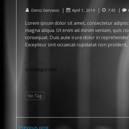
|
|
|
Deniz Gervasio
April 1, 2019
7:45
Lorem ipsum dolor sit amet, consectetur adipisci
magna aliqua. Ut enim ad minim veniam, quis nos
consequat. Duis aute irure dolor in reprehenderit
Excepteur sint occaecat cupidatat non proident, s
Category
Uncategorized
Tags
No Tag
Previous post