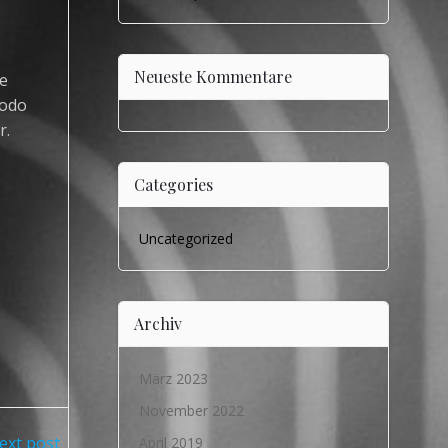
Neueste Kommentare
re
modo
r.
Categories
Uncategorized
Archiv
März 2023
November 2022
ext post
April 2019