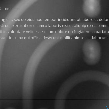
0
comments
ng elit, sed do eiusmod tempor incididunt ut labore et dolo
trud exercitation ullamco laboris nisi ut aliquip ex ea com
 in voluptate velit esse cillum dolore eu fugiat nulla pariatu
unt in culpa qui officia deserunt mollit anim id est laborum.
N