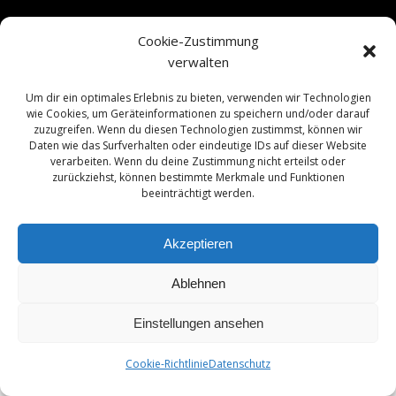
Cookie-Zustimmung
Geronimo
verwalten
© 2026 SSG-Geronimo. Created for free using
Um dir ein optimales Erlebnis zu bieten, verwenden wir Technologien
WordPress and
Colibri
wie Cookies, um Geräteinformationen zu speichern und/oder darauf
zuzugreifen. Wenn du diesen Technologien zustimmst, können wir
Daten wie das Surfverhalten oder eindeutige IDs auf dieser Website
Impressum
Kontakt
Datenschutz
verarbeiten. Wenn du deine Zustimmung nicht erteilst oder
zurückziehst, können bestimmte Merkmale und Funktionen
beeinträchtigt werden.
Akzeptieren
Ablehnen
Einstellungen ansehen
Cookie-Richtlinie
Datenschutz