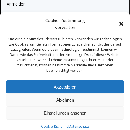
Anmelden
Eintrags-Feed
Cookie-Zustimmung
Kommentar-Feed
verwalten
WordPress.org
Um dir ein optimales Erlebnis zu bieten, verwenden wir Technologien
wie Cookies, um Geräteinformationen zu speichern und/oder darauf
zuzugreifen. Wenn du diesen Technologien zustimmst, können wir
Daten wie das Surfverhalten oder eindeutige IDs auf dieser Website
verarbeiten. Wenn du deine Zustimmung nicht erteilst oder
zurückziehst, können bestimmte Merkmale und Funktionen
beeinträchtigt werden.
Geronimo
Akzeptieren
© 2026 SSG-Geronimo. Created for free using
WordPress and
Colibri
Ablehnen
Einstellungen ansehen
Impressum
Kontakt
Datenschutz
Cookie-Richtlinie
Datenschutz