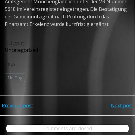
Amtsgericht Mönchengladbach unter der VR Nummer
5618 im Vereinsregister eingetragen. Die Bestätigung
der Gemeinnützigkeit nach Prüfung durch das
Finanzamt Erkelenz wurde kurzfristig ergänzt.
Category
Uncategorized
Tags
No Tag
Post
Post
Previous post
Next post
navigation
navigation
Comments are closed