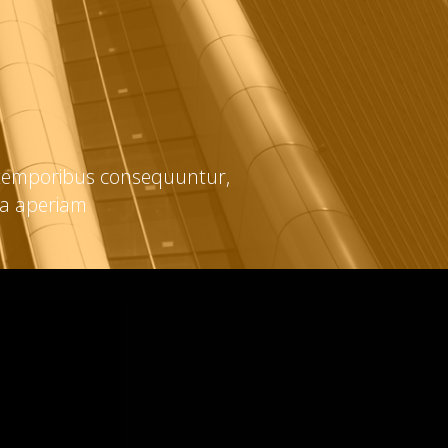
e temporibus consequuntur,
ea aperiam