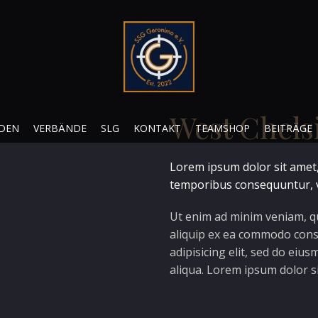
West Chels
RDEN
VERBÄNDE
SLG
KONTAKT
TEAMSHOP
BEITRÄGE
Lorem ipsum dolor sit amet,
temporibus consequuntur, 
Ut enim ad minim veniam, qu
aliquip ex ea commodo cons
adipisicing elit, sed do ei
aliqua. Lorem ipsum dolor s