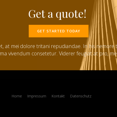
Get a quote!
GET STARTED TODAY
t, at mei dolore tritani repudiandae. In his nemor
ima vivendum consetetur. Viderer feugiat at pro, m
Home
Impressum
Kontakt
Datenschutz